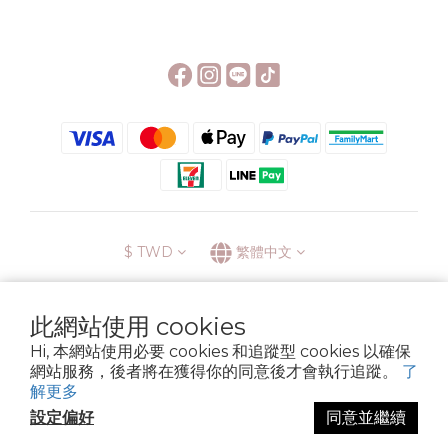
$
TWD
繁體中文
此網站使用 cookies
Hi, 本網站使用必要 cookies 和追蹤型 cookies 以確保
░\\ 會員升級表 //░
網站服務，後者將在獲得你的同意後才會執行追蹤。
了
運送方式
退換貨政策
條款與細則
隱私政策
解更多
Copyright © 2022 6street. All rights reserved.
設定偏好
同意並繼續
營業登記名稱 六街生活文具房 72314705