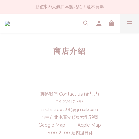
超值$59人氣日本製貼紙！還不買爆
社群大人氣！各種有趣的打洞器
全店$1500免運(台灣地區)
社群大人氣！各種有趣的打洞器
商店介紹
聯絡我們 Contact us (❀╹◡╹)
04-22410763
sixthstreet.39@gmail.com
台中市北屯區安順東六街39號
Google Map
Apple Map
15:00-21:00 週四週日休