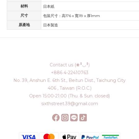
材料
日本紙
尺寸
包裝尺寸：高176 x 寬119 x 厚1mm
原產地
日本製造
Contact us (❀╹◡╹)
+886 4-22410763
No. 39, Anshun E. 6th St., Beitun Dist., Taichung City
406 , Taiwan (R.O.C.)
Open 15:00-21:00 (Thu. & Sun. closed)
sixthstreet.39@gmail.com