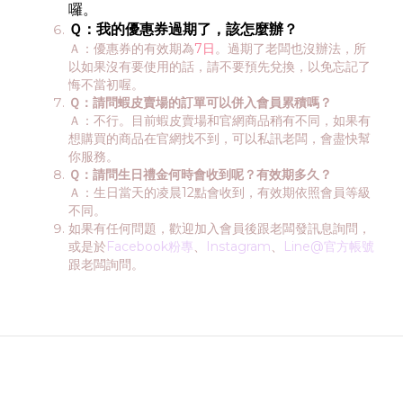
囉。
Ｑ：我的優惠券過期了，該怎麼辦？
Ａ：優惠券的有效期為
7日
。過期了老闆也沒辦法，所
以如果沒有要使用的話，請不要預先兌換，以免忘記了
悔不當初喔。
Ｑ：請問蝦皮賣場的訂單可以併入會員累積嗎？
Ａ：不行。目前蝦皮賣場和官網商品稍有不同，如果有
想購買的商品在官網找不到，可以私訊老闆，會盡快幫
你服務。
Ｑ：請問生日禮金何時會收到呢？有效期多久？
Ａ：生日當天的凌晨12點會收到，有效期依照會員等級
不同。
如果有任何問題，歡迎加入會員後跟老闆發訊息詢問，
或是於
Facebook粉專
、
Instagram
、
Line@官方帳號
跟老闆詢問。