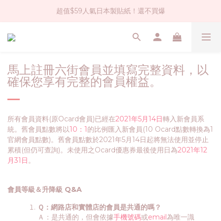
超值$59人氣日本製貼紙！還不買爆
社群大人氣！各種有趣的打洞器
全店$1500免運(台灣地區)
社群大人氣！各種有趣的打洞器
馬上註冊六街會員並填寫完整資料，以
確保您享有完整的會員權益。
所有會員資料(原Ocard會員)已經在
2021年5月14日
轉入新會員系
統。舊會員點數將以
10：1
的比例匯入新會員(10 Ocard點數轉換為1
官網會員點數)。舊會員點數於2021年5月14日起將無法使用並停止
累積(但仍可查詢)。未使用之Ocard優惠券最後使用日為
2021年12
月31日
。
會員等級＆升降級 Q&A
Ｑ：網路店和實體店的會員是共通的嗎？
Ａ：是共通的，但會依據
手機號碼
或
email
為唯一識