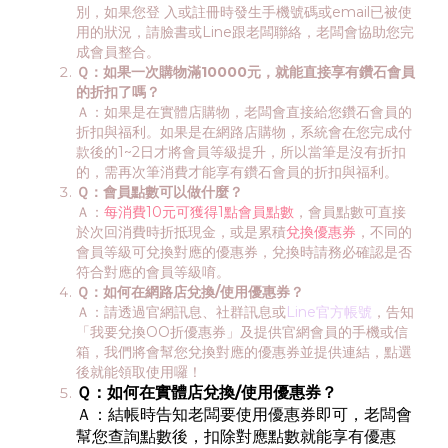
別，如果您登 入或註冊時發生手機號碼或email已被使
用的狀況，請臉書或Line跟老闆聯絡，老闆會協助您完
成會員整合。
Ｑ：如果一次購物滿10000元，就能直接享有鑽石會員
的折扣了嗎？
Ａ：如果是在實體店購物，老闆會直接給您鑽石會員的
折扣與福利。如果是在網路店購物，系統會在您完成付
款後的1~2日才將會員等級提升，所以當筆是沒有折扣
的，需再次筆消費才能享有鑽石會員的折扣與福利。
Ｑ：會員點數可以做什麼？
Ａ：
每消費10元可獲得1點會員點數
，會員點數可直接
於次回消費時折抵現金，或是累積
兌換優惠券
，不同的
會員等級可兌換對應的優惠券，兌換時請務必確認是否
符合對應的會員等級唷。
Ｑ：如何在網路店兌換/使用優惠券？
Ａ：請透過官網訊息、社群訊息或
Line官方帳號
，告知
「我要兌換OO折優惠券」及提供官網會員的手機或信
箱，我們將會幫您兌換對應的優惠券並提供連結，點選
後就能領取使用囉！
Ｑ：如何在實體店兌換/使用優惠券？
Ａ：結帳時告知老闆要使用優惠券即可，老闆會
幫您查詢點數後，扣除對應點數就能享有優惠