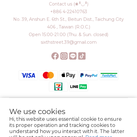
Contact us (❀╹◡╹)
+886 4-22410763
No. 39, Anshun E. 6th St., Beitun Dist., Taichung City
406 , Taiwan (R.O.C.)
Open 15:00-21:00 (Thu. & Sun. closed)
sixthstreet.39@gmail.com
We use cookies
$
TWD
English
Hi, this website uses essential cookie to ensure
its proper operation and tracking cookies to
understand how you interact with it. The latter