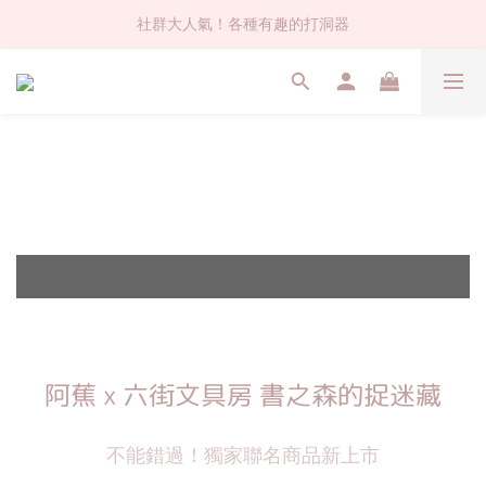
社群大人氣！各種有趣的打洞器
社群大人氣！各種有趣的打洞器
超值$59人氣日本製貼紙！還不買爆
全店$1500免運(台灣地區)
社群大人氣！各種有趣的打洞器
延長販售
延長販售
延長販售
活動結束
活動結束
活動結束
至5/18
至5/18
至5/18
阿蕉 x 六街文具房 書之森的捉迷藏
不能錯過！獨家聯名商品新上市