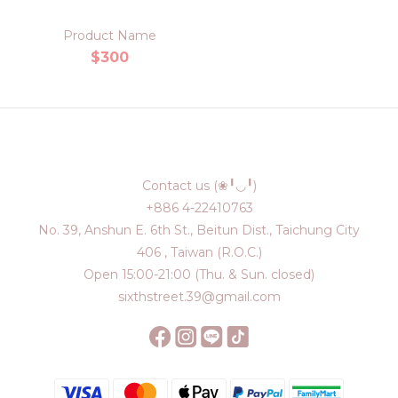
Product Name
$300
Contact us (❀╹◡╹)
+886 4-22410763
No. 39, Anshun E. 6th St., Beitun Dist., Taichung City
406 , Taiwan (R.O.C.)
Open 15:00-21:00 (Thu. & Sun. closed)
sixthstreet.39@gmail.com