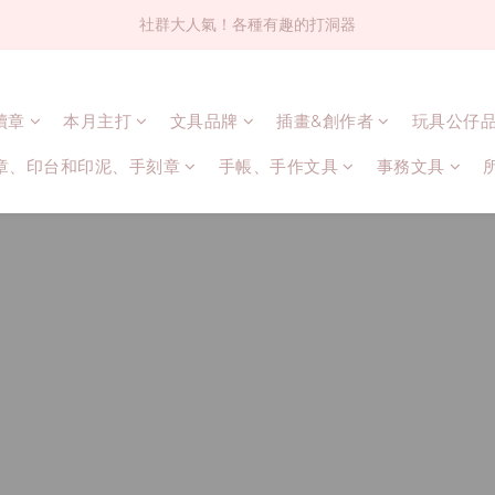
社群大人氣！各種有趣的打洞器
社群大人氣！各種有趣的打洞器
超值$59人氣日本製貼紙！還不買爆
連續章
本月主打
文具品牌
插畫&創作者
玩具公仔
全店$1500免運(台灣地區)
章、印台和印泥、手刻章
手帳、手作文具
事務文具
社群大人氣！各種有趣的打洞器