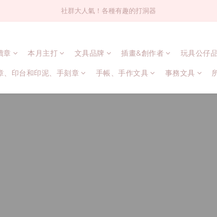
社群大人氣！各種有趣的打洞器
社群大人氣！各種有趣的打洞器
超值$59人氣日本製貼紙！還不買爆
連續章
本月主打
文具品牌
插畫&創作者
玩具公仔
全店$1500免運(台灣地區)
章、印台和印泥、手刻章
手帳、手作文具
事務文具
社群大人氣！各種有趣的打洞器