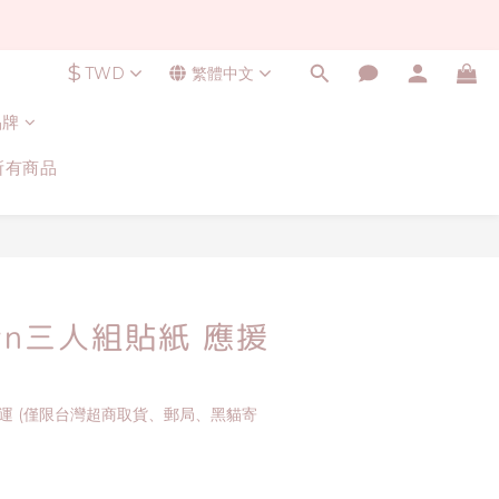
$
TWD
繁體中文
品牌
所有商品
立即購買
own三人組貼紙 應援
免運 (僅限台灣超商取貨、郵局、黑貓寄