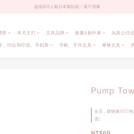
超值$59人氣日本製貼紙！還不買爆
社群大人氣！各種有趣的打洞器
全店$1500免運(台灣地區)
連續章
本月主打
文具品牌
插畫&創作者
玩具公仔
社群大人氣！各種有趣的打洞器
章、印台和印泥、手刻章
手帳、手作文具
事務文具
Pump T
全店，購物滿1500
送)
NT$69