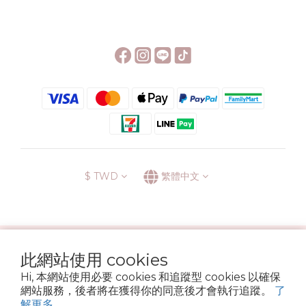
$
TWD
繁體中文
░\\ 會員升級表 //░
此網站使用 cookies
運送方式
退換貨政策
條款與細則
隱私政策
Hi, 本網站使用必要 cookies 和追蹤型 cookies 以確保
Copyright © 2022 6street. All rights reserved.
網站服務，後者將在獲得你的同意後才會執行追蹤。
了
營業登記名稱 六街生活文具房 72314705
解更多