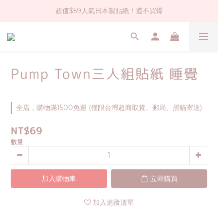
超值$59人氣日本製貼紙！還不買爆
社群大人氣！各種有趣的打洞器
全店$1500免運(台灣地區)
社群大人氣！各種有趣的打洞器
Pump Town三人組貼紙 睡覺
全店，購物滿1500免運 (僅限台灣超商取貨、郵局、黑貓寄送)
NT$69
數量
加入購物車
立即購買
加入追蹤清單