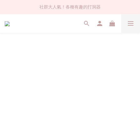
社群大人氣！各種有趣的打洞器
社群大人氣！各種有趣的打洞器
超值$59人氣日本製貼紙！還不買爆
全店$1500免運(台灣地區)
社群大人氣！各種有趣的打洞器