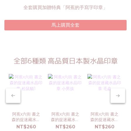
全套購買加贈特典「阿蕉的手寫字印章」
馬上購買全套
全部6種類 高品質日本製水晶印章
阿蕉x六街 書之
阿蕉x六街 書之
阿蕉x六街 書之
森的捉迷藏水晶
森的捉迷藏水晶
森的捉迷藏水晶
印章 松鼠貓1
印章 小男孩
印章 毛蟲
NT$260
NT$260
NT$260