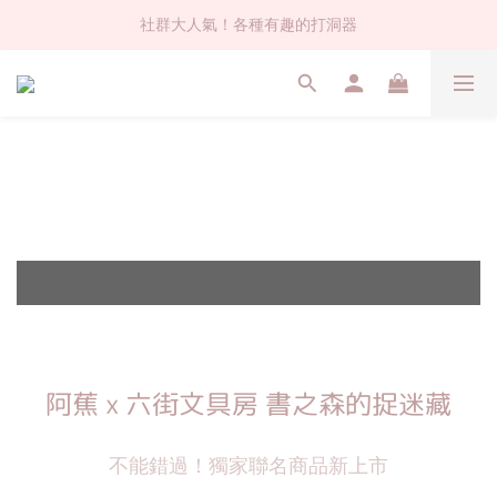
社群大人氣！各種有趣的打洞器
社群大人氣！各種有趣的打洞器
超值$59人氣日本製貼紙！還不買爆
全店$1500免運(台灣地區)
社群大人氣！各種有趣的打洞器
延長販售
延長販售
延長販售
活動結束
活動結束
活動結束
至5/18
至5/18
至5/18
阿蕉 x 六街文具房 書之森的捉迷藏
不能錯過！獨家聯名商品新上市