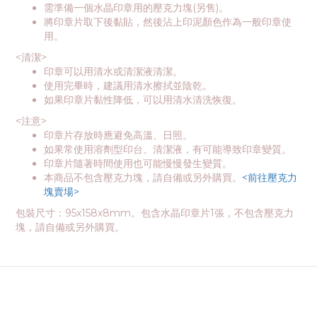
需準備一個水晶印章用的壓克力塊(另售)。
將印章片取下後黏貼，然後沾上印泥顏色作為一般印章使
用。
<清潔>
印章可以用清水或清潔液清潔。
使用完畢時，建議用清水擦拭並陰乾。
如果印章片黏性降低，可以用清水清洗恢復。
<注意>
印章片存放時應避免高溫、日照。
如果常使用溶劑型印台、清潔液，有可能導致印章變質。
印章片隨著時間使用也可能慢慢發生變質。
本商品不包含壓克力塊，請自備或另外購買。
<前往壓克力
塊賣場>
包裝尺寸：95x158x8mm。包含水晶印章片1張，不包含壓克力
塊，請自備或另外購買。