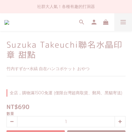
社群大人氣！各種有趣的打洞器
社群大人氣！各種有趣的打洞器
超值$59人氣日本製貼紙！還不買爆
全店$1500免運(台灣地區)
Suzuka Takeuchi聯名水晶印
社群大人氣！各種有趣的打洞器
章 甜點
竹内すずか×水縞 自在ハンコポケット おやつ
全店，購物滿1500免運 (僅限台灣超商取貨、郵局、黑貓寄送)
NT$690
數量