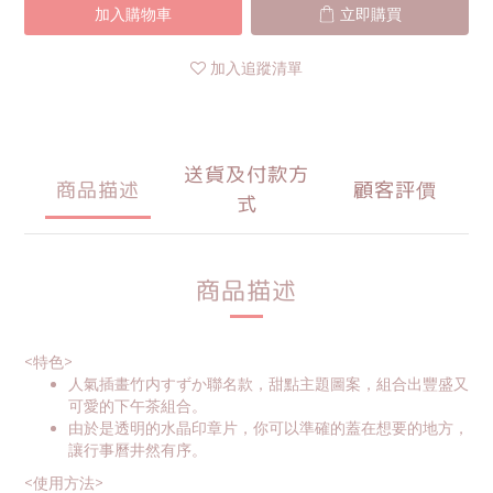
加入購物車
立即購買
加入追蹤清單
送貨及付款方
商品描述
顧客評價
式
商品描述
<特色>
人氣插畫竹内すずか聯名款，甜點主題圖案，組合出豐盛又
可愛的下午茶組合。
由於是透明的水晶印章片，你可以準確的蓋在想要的地方，
讓行事曆井然有序。
<使用方法>