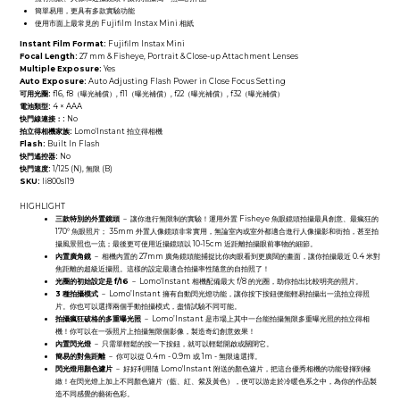
簡單易用，更具有多款實驗功能
使用市面上最常見的 Fujifilm Instax Mini 相紙
Instant Film Format:
Fujifilm Instax Mini
Focal Length:
27 mm & Fisheye, Portrait & Close-up Attachment Lenses
Multiple Exposure:
Yes
Auto Exposure:
Auto Adjusting Flash Power in Close Focus Setting
可用光圈:
f16, f8（曝光補償）, f11（曝光補償）, f22（曝光補償）, f32（曝光補償）
電池類型:
4 × AAA
快門線連接：:
No
拍立得相機家族:
Lomo'Instant 拍立得相機
Flash:
Built In Flash
快門遙控器:
No
快門速度:
1/125 (N), 無限 (B)
SKU:
li800sl19
HIGHLIGHT
三款特別的外置鏡頭
－ 讓你進行無限制的實驗！運用外置 Fisheye 魚眼鏡頭拍攝最具創意、最瘋狂的
170° 魚眼照片； 35mm 外置人像鏡頭非常實用，無論室內或室外都適合進行人像攝影和街拍，甚至拍
攝風景照也一流；最後更可使用近攝鏡頭以 10-15cm 近距離拍攝眼前事物的細節。
內置廣角鏡
－ 相機內置的 27mm 廣角鏡頭能捕捉比你肉眼看到更廣闊的畫面，讓你拍攝最近 0.4 米對
焦距離的超級近攝照。這樣的設定最適合拍攝率性隨意的自拍照了！
光圈的初始設定是 f/16
－ Lomo'Instant 相機配備最大 f/8 的光圈，助你拍出比較明亮的照片。
3 種拍攝模式
－ Lomo’Instant 擁有自動閃光燈功能，讓你按下按鈕便能輕易拍攝出一流拍立得照
片。你也可以選擇兩個手動拍攝模式，盡情試驗不同可能。
拍攝瘋狂破格的多重曝光照
－ Lomo’Instant 是市場上其中一台能拍攝無限多重曝光照的拍立得相
機！你可以在一張照片上拍攝無限個影像，製造奇幻創意效果！
內置閃光燈
－ 只需單輕鬆的按一下按鈕，就可以輕鬆開啟或關閉它。
簡易的對焦距離
－ 你可以從 0.4m - 0.9m 或 1m - 無限遠選擇。
閃光燈用顏色濾片
－ 好好利用隨 Lomo'Instant 附送的顏色濾片，把這台優秀相機的功能發揮到極
緻！在閃光燈上加上不同顏色濾片（藍、紅、紫及黃色），便可以游走於冷暖色系之中，為你的作品製
造不同感覺的藝術色彩。