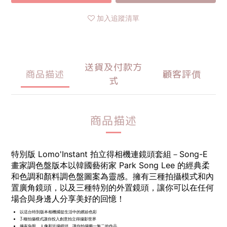
加入追蹤清單
送貨及付款方
商品描述
顧客評價
式
商品描述
特別版 Lomo'Instant 拍立得相機連鏡頭套組－Song-E
畫家調色盤版本以韓國藝術家 Park Song Lee 的經典柔
和色調和顏料調色盤圖案為靈感。擁有三種拍攝模式和內
置廣角鏡頭，以及三種特別的外置鏡頭，讓你可以在任何
場合與身邊人分享美好的回憶！
以這台特別版本相機捕捉生活中的繽紛色彩
3 種拍攝模式讓你投入創意拍立得攝影世界
擁有魚眼、人像和近攝鏡頭，讓你拍攝獨一無二的作品