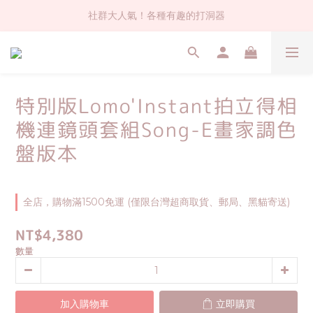
社群大人氣！各種有趣的打洞器
社群大人氣！各種有趣的打洞器
超值$59人氣日本製貼紙！還不買爆
全店$1500免運(台灣地區)
特別版Lomo'Instant拍立得相
社群大人氣！各種有趣的打洞器
機連鏡頭套組Song-E畫家調色
盤版本
全店，購物滿1500免運 (僅限台灣超商取貨、郵局、黑貓寄送)
NT$4,380
數量
加入購物車
立即購買