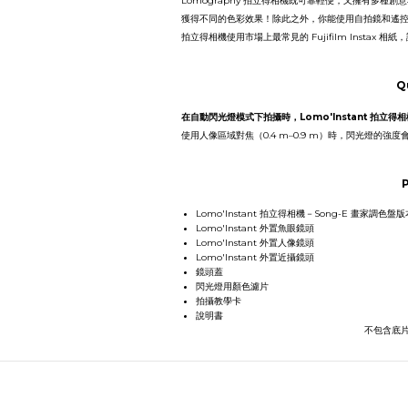
Lomography 拍立得相機既可靠輕便，又擁有多
獲得不同的色彩效果！除此之外，你能使用自拍鏡和遙控快
拍立得相機使用市場上最常見的 Fujifilm Insta
Q
在自動閃光燈模式下拍攝時，Lomo'Instant 拍立
使用人像區域對焦（0.4 m–0.9 m）時，閃光燈的
Lomo'Instant 拍立得相機－Song-E 畫家調色盤
Lomo'Instant 外置魚眼鏡頭
Lomo'Instant 外置人像鏡頭
Lomo'Instant 外置近攝鏡頭
鏡頭蓋
閃光燈用顏色濾片
拍攝教學卡
說明書
不包含底片