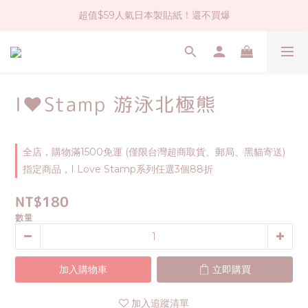
超值$59人氣日本製貼紙！還不買爆
社群大人氣！各種有趣的打洞器
全店$1500免運(台灣地區)
社群大人氣！各種有趣的打洞器
I❤Stamp 游泳北極熊
全店，購物滿1500免運 (僅限台灣超商取貨、郵局、黑貓寄送)
指定商品，I Love Stamp系列任選3個88折
NT$180
數量
加入購物車
立即購買
加入追蹤清單