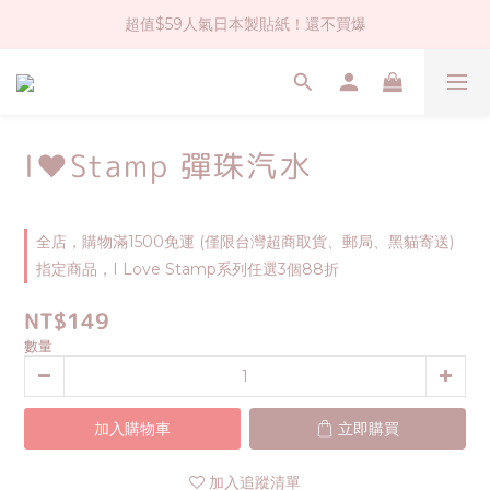
超值$59人氣日本製貼紙！還不買爆
社群大人氣！各種有趣的打洞器
全店$1500免運(台灣地區)
社群大人氣！各種有趣的打洞器
I❤Stamp 彈珠汽水
全店，購物滿1500免運 (僅限台灣超商取貨、郵局、黑貓寄送)
指定商品，I Love Stamp系列任選3個88折
NT$149
數量
加入購物車
立即購買
加入追蹤清單