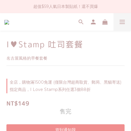
超值$59人氣日本製貼紙！還不買爆
社群大人氣！各種有趣的打洞器
全店$1500免運(台灣地區)
社群大人氣！各種有趣的打洞器
I♥Stamp 吐司套餐
名古屋風格的早餐套餐
全店，購物滿1500免運 (僅限台灣超商取貨、郵局、黑貓寄送)
指定商品，I Love Stamp系列任選3個88折
NT$149
售完
貨到通知我